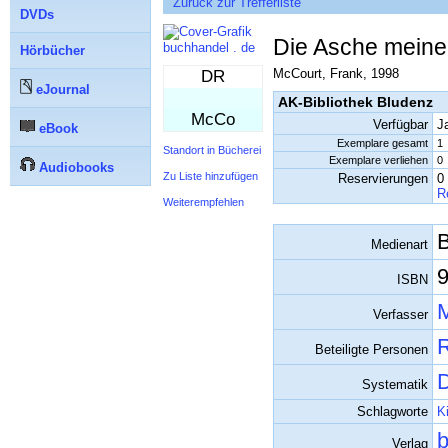
Zurück zur Trefferliste
DVDs
Die Asche meiner
buchhandel . de
Hörbücher
McCourt, Frank, 1998
DR
eJournal
AK-Bibliothek Bludenz
McCo
Verfügbar
J
eBook
Exemplare gesamt
1
Standort in Bücherei
Exemplare verliehen
0
Audiobooks
Zu Liste hinzufügen
Reservierungen
0
R
Weiterempfehlen
Medienart
9
ISBN
M
Verfasser
R
Beteiligte Personen
D
Systematik
Schlagworte
K
b
Verlag