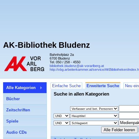
AK-Bibliothek Bludenz
Bahnhofplatz 2a
6700 Bludenz
Tel. 050 / 258 - 4550
bibliothek.bludenz@ak-vorarlberg.at
http://vbg.arbeiterkammer.at/service/AKBibliotheken/index.h
Einfache Suche
Erweiterte Suche
Neu ein
Alle Kategorien
Suche in allen Kategorien
Bücher
Zeitschriften
Spiele
Audio CDs