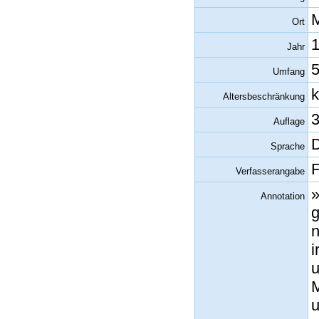
Ort
Jahr
5
Umfang
k
Altersbeschränkung
3
Auflage
Sprache
F
Verfasserangabe
»
Annotation
g
n
i
u
M
u