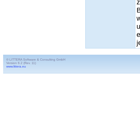
z
B
w
u
e
j
© LITTERA Software & Consulting GmbH
Version 6.2 (Rev. 11)
www.littera.eu